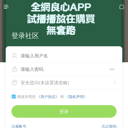


登录社区



安全提问(未设置请忽略)


阅读并同意
《用户协议》
和
《隐私声明》

登录
注册帐号
忘记密码